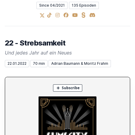
Since 04/2021
135 Episoden
X
TikTok
Instagram
Facebook
YouTube
Steady
Discord
22 - Strebsamkeit
Und jedes Jahr auf ein Neues
22.01.2022
70 min
Adrian Baumann & Moritz Frahm