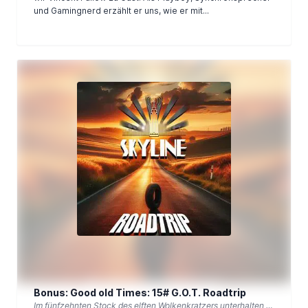
und Gamingnerd erzählt er uns, wie er mit...
Bonus: Good old Times: 15# G.O.T. Roadtrip
Im fünfzehnten Stock des elften Wolkenkratzers unterhalten wir uns über die Good-Old-Times.