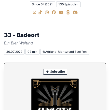
Since 04/2021
135 Episoden
X
TikTok
Instagram
Facebook
YouTube
Steady
Discord
33 - Badeort
Ein Bier Waiting
30.07.2022
93 min
©Adriane, Moritz und Steffen