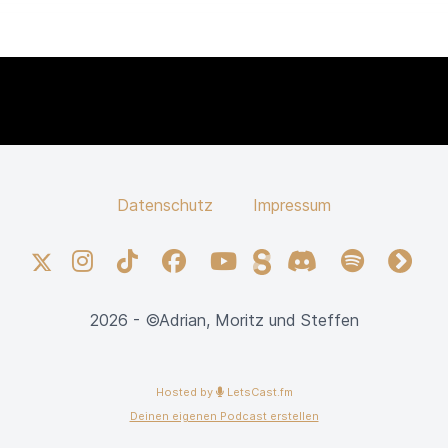
Datenschutz
Impressum
X
Instagram
TikTok
Facebook
YouTube
Steady
Discord
Spotify
fyyd
2026 - ©Adrian, Moritz und Steffen
Hosted by
LetsCast.fm
Deinen eigenen Podcast erstellen