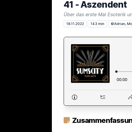
41 - Aszendent
Über das erste Mal Esoterik u
18.11.2022
143 min
©Adrian, Mo
Zusammenfassung