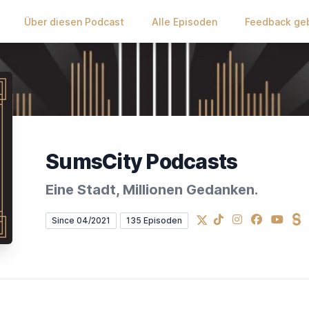
Über diesen Podcast
Alle Episoden
Feedback ge
SumsCity Podcasts
Eine Stadt, Millionen Gedanken.
X
TikTok
Instagram
Facebook
YouTub
St
Since 04/2021
135 Episoden