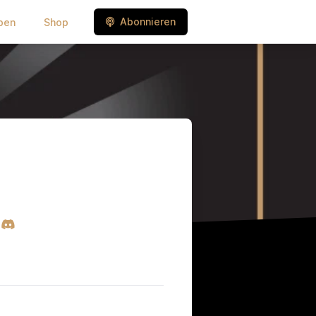
Abonnieren
ben
Shop
e
eady
Discord