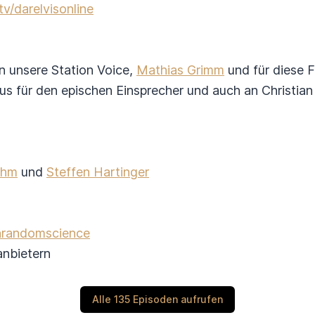
tv/darelvisonline
n unsere Station Voice,
Mathias Grimm
und für diese F
s für den epischen Einsprecher und auch an Christian
ahm
und
Steffen Hartinger
onrandomscience
tanbietern
Alle 135 Episoden aufrufen