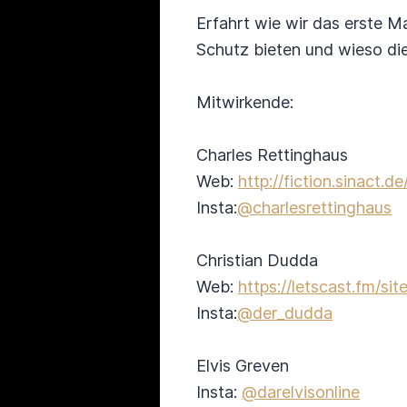
Erfahrt wie wir das erste 
Schutz bieten und wieso die
Mitwirkende:
Charles Rettinghaus
Web:
http://fiction.sinact.d
Insta:
@charlesrettinghaus
Christian Dudda
Web:
https://letscast.fm/s
Insta:
@der_dudda
Elvis Greven
Insta:
@darelvisonline