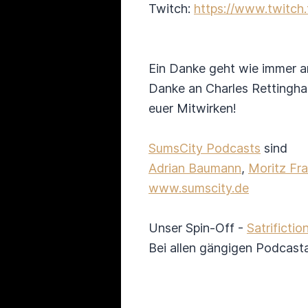
Twitch:
https://www.twitch.
Ein Danke geht wie immer a
Danke an Charles Rettinghau
euer Mitwirken!
SumsCity Podcasts
sind
Adrian Baumann
,
Moritz Fr
www.sumscity.de
Unser Spin-Off -
Satrificti
Bei allen gängigen Podcas