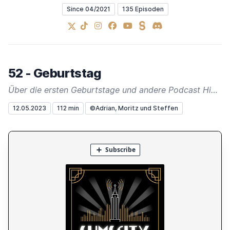
Since 04/2021
135 Episoden
X
TikTok
Instagram
Facebook
YouTube
Steady
Discord
52 - Geburtstag
Über die ersten Geburtstage und andere Podcast Highlights
12.05.2023
112 min
©Adrian, Moritz und Steffen