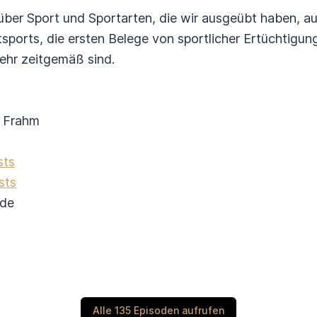
 über Sport und Sportarten, die wir ausgeübt haben, a
ports, die ersten Belege von sportlicher Ertüchtigu
ehr zeitgemäß sind.
z Frahm
sts
sts
y.de
Alle 135 Episoden aufrufen