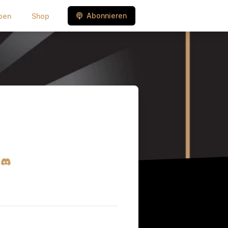
Abonnieren
ben
Shop
e
eady
Discord