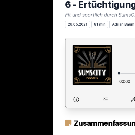
6 - Ertüchtigun
Fit und sportlich durch SumsC
26.05.2021
81 min
Adrian Baum
Zusammenfassung