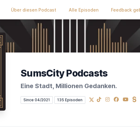
Über diesen Podcast
Alle Episoden
Feedback ge
SumsCity Podcasts
Eine Stadt, Millionen Gedanken.
X
TikTok
Instagram
Facebook
YouTub
St
Since 04/2021
135 Episoden