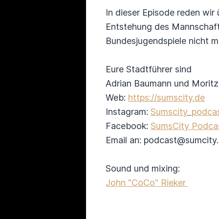
In dieser Episode reden wir
Entstehung des Mannschafts
Bundesjugendspiele nicht m
Eure Stadtführer sind
Adrian Baumann und Morit
Web:
https://sumscity.de
Instagram:
Sumscity_podca
Facebook:
SumsCity Podca
Email an: podcast@sumcit
Sound und mixing:
John "CoCo" Rieker