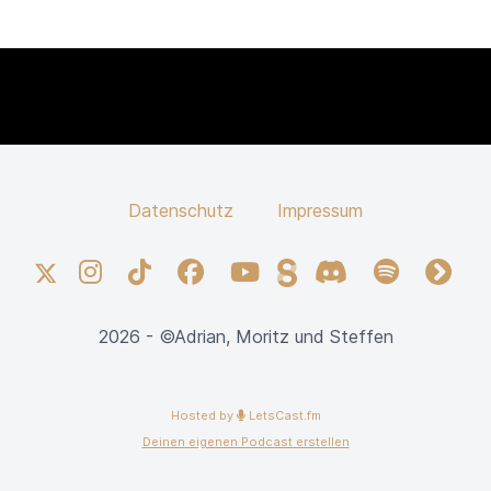
Datenschutz
Impressum
X
Instagram
TikTok
Facebook
YouTube
Steady
Discord
Spotify
fyyd
2026 - ©Adrian, Moritz und Steffen
Hosted by
LetsCast.fm
Deinen eigenen Podcast erstellen