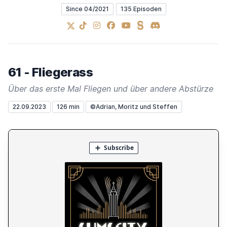
Since 04/2021
135 Episoden
X
TikTok
Instagram
Facebook
YouTube
Steady
Discord
61 - Fliegerass
Über das erste Mal Fliegen und über andere Abstürze
22.09.2023
126 min
©Adrian, Moritz und Steffen