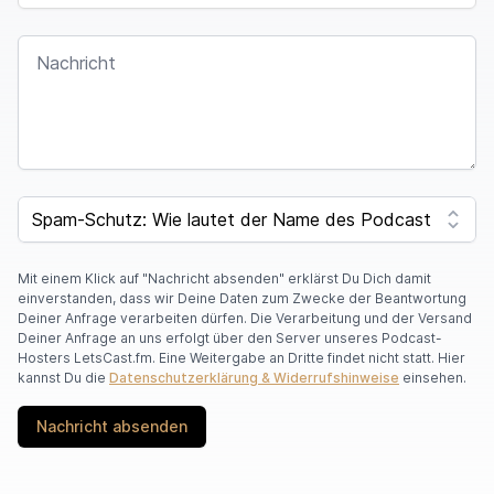
NACHRICHT
I
F
SPAM CAPTCHA
Y
O
U
A
Mit einem Klick auf "Nachricht absenden" erklärst Du Dich damit
R
einverstanden, dass wir Deine Daten zum Zwecke der Beantwortung
E
Deiner Anfrage verarbeiten dürfen. Die Verarbeitung und der Versand
A
Deiner Anfrage an uns erfolgt über den Server unseres Podcast-
H
Hosters LetsCast.fm. Eine Weitergabe an Dritte findet nicht statt. Hier
U
kannst Du die
Datenschutzerklärung & Widerrufshinweise
einsehen.
M
A
Nachricht absenden
N
,
I