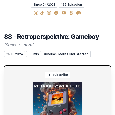
Since 04/2021
135 Episoden
X
TikTok
Instagram
Facebook
YouTube
Steady
Discord
88 - Retroperspektive: Gameboy
"Sums It Loud!"
25.10.2024
56 min
©Adrian, Moritz und Steffen