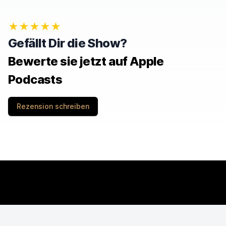
G
N
O
★★★★★
R
E
Gefällt Dir die Show?
T
H
Bewerte sie jetzt auf Apple
I
S
Podcasts
F
I
E
Rezension schreiben
L
D