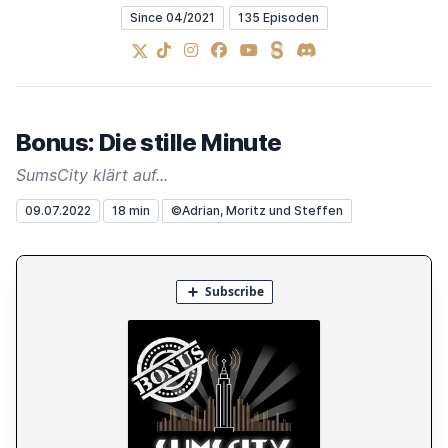
Since 04/2021
135 Episoden
X
TikTok
Instagram
Facebook
YouTube
Steady
Discord
Bonus: Die stille Minute
SumsCity klärt auf...
09.07.2022
18 min
©Adrian, Moritz und Steffen