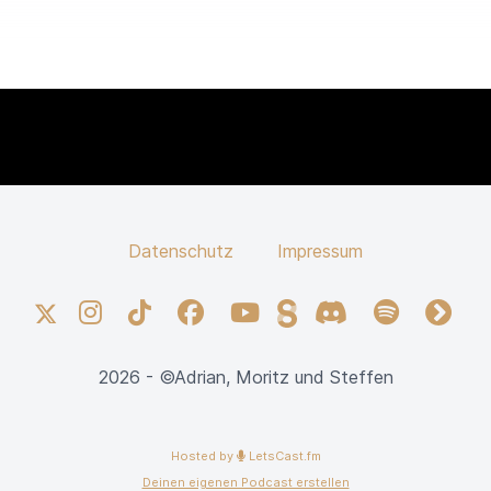
E
L
D
Datenschutz
Impressum
X
Instagram
TikTok
Facebook
YouTube
Steady
Discord
Spotify
fyyd
2026 - ©Adrian, Moritz und Steffen
Hosted by
LetsCast.fm
Deinen eigenen Podcast erstellen