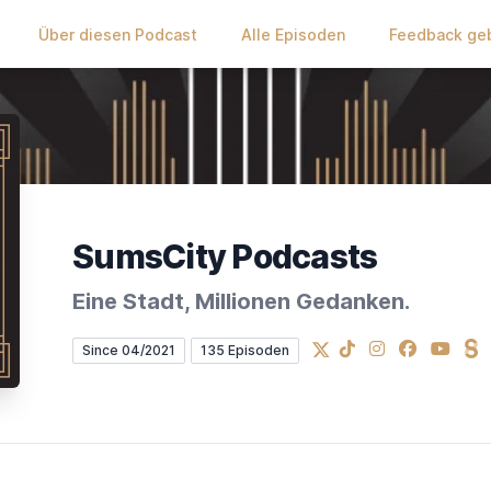
Über diesen Podcast
Alle Episoden
Feedback ge
SumsCity Podcasts
Eine Stadt, Millionen Gedanken.
X
TikTok
Instagram
Facebook
YouTub
St
Since 04/2021
135 Episoden