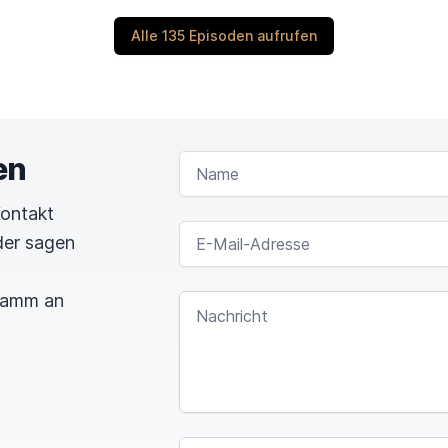
Alle 135 Episoden aufrufen
en
NAME
Kontakt
E-MAIL-ADRESSE
der sagen
gramm an
NACHRICHT
I
F
SPAM CAPTCHA