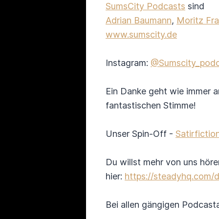
SumsCity Podcasts
sind
Adrian Baumann
,
Moritz Fr
www.sumscity.de
Instagram:
@Sumscity_podc
Ein Danke geht wie immer a
fantastischen Stimme!
Unser Spin-Off -
Satirfict
Du willst mehr von uns hör
hier:
https://steadyhq.com/d
Bei allen gängigen Podcast