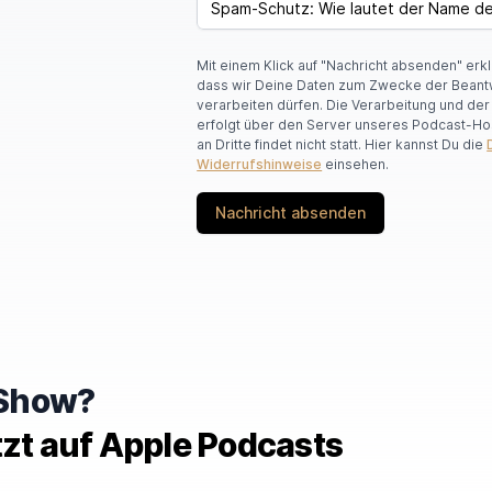
Y
O
U
Mit einem Klick auf "Nachricht absenden" erk
A
dass wir Deine Daten zum Zwecke der Beant
R
verarbeiten dürfen. Die Verarbeitung und de
E
erfolgt über den Server unseres Podcast-Ho
A
an Dritte findet nicht statt. Hier kannst Du die
H
Widerrufshinweise
einsehen.
U
M
A
Nachricht absenden
N
,
I
G
N
O
R
E
T
e Show?
H
I
tzt auf Apple Podcasts
S
F
I