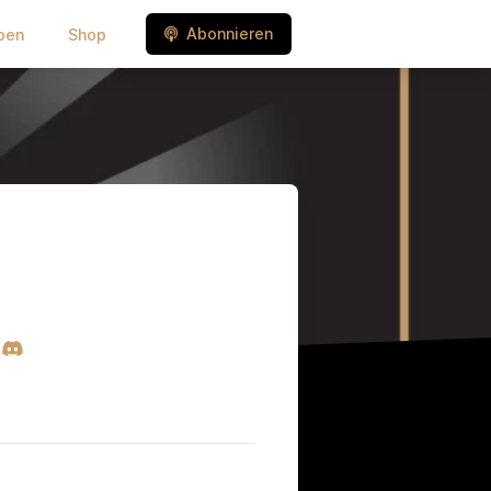
Abonnieren
ben
Shop
e
eady
Discord