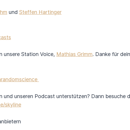
ahm
und
Steffen Hartinger
asts
n unsere Station Voice,
Mathias Grimm
. Danke für dei
ionrandomscience
en und unseren Podcast unterstützen? Dann besuche d
e/skyline
anbietern